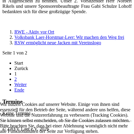
in Augenschein zu nehmen. Unser 2. Vorsitzender Herr Norbert
Rikels und unsere Sponsorenbeauftragte Frau Gabi Schulze Lohoff
bedankten sich für diese großzügige Spende.
RWE - Aktiv vor Ort
Volksbank Laer-Horstmar-Leer: Wir machen den Weg frei
RSW ermöglicht neue Jacken mit Vereinslogo
Seite 1 von 2
Start
Zurück
1
2
Weiter
Ende
Termine
Wir nutzen Cookies auf unserer Website. Einige von ihnen sind
essenziell für den Betrieb der Seite, während andere uns helfen, diese
Keine Termine.
Website und die Nutzererfahrung zu verbessern (Tracking Cookies).
Sie können selbst entscheiden, ob Sie die Cookies zulassen möchten.
Bitte beachten Sie, dass bei einer Ablehnung womöglich nicht mehr
© ZRFV Laer e.V. 2026
alle Funktionalitäten der Seite zur Verfügung stehen.