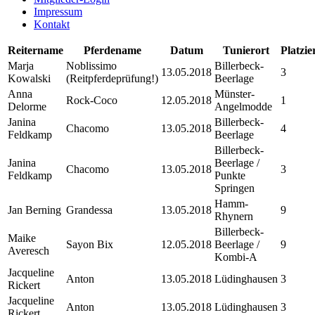
Impressum
Kontakt
Reitername
Pferdename
Datum
Tunierort
Platzi
Marja
Noblissimo
Billerbeck-
13.05.2018
3
Kowalski
(Reitpferdeprüfung!)
Beerlage
Anna
Münster-
Rock-Coco
12.05.2018
1
Delorme
Angelmodde
Janina
Billerbeck-
Chacomo
13.05.2018
4
Feldkamp
Beerlage
Billerbeck-
Janina
Beerlage /
Chacomo
13.05.2018
3
Feldkamp
Punkte
Springen
Hamm-
Jan Berning
Grandessa
13.05.2018
9
Rhynern
Billerbeck-
Maike
Sayon Bix
12.05.2018
Beerlage /
9
Averesch
Kombi-A
Jacqueline
Anton
13.05.2018
Lüdinghausen
3
Rickert
Jacqueline
Anton
13.05.2018
Lüdinghausen
3
Rickert