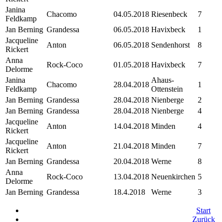
Janina
Chacomo
04.05.2018
Riesenbeck
7
Feldkamp
Jan Berning
Grandessa
06.05.2018
Havixbeck
1
Jacqueline
Anton
06.05.2018
Sendenhorst
8
Rickert
Anna
Rock-Coco
01.05.2018
Havixbeck
7
Delorme
Janina
Ahaus-
Chacomo
28.04.2018
1
Feldkamp
Ottenstein
Jan Berning
Grandessa
28.04.2018
Nienberge
2
Jan Berning
Grandessa
28.04.2018
Nienberge
4
Jacqueline
Anton
14.04.2018
Minden
4
Rickert
Jacqueline
Anton
21.04.2018
Minden
7
Rickert
Jan Berning
Grandessa
20.04.2018
Werne
8
Anna
Rock-Coco
13.04.2018
Neuenkirchen
5
Delorme
Jan Berning
Grandessa
18.4.2018
Werne
3
Start
Zurück